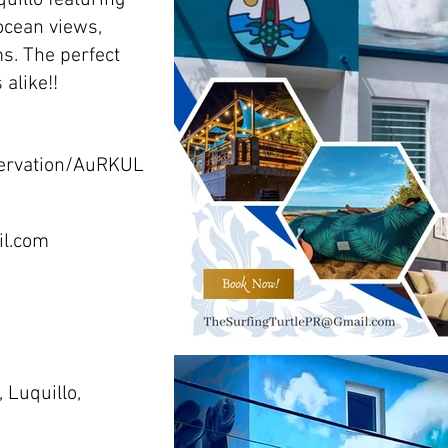
uillo featuring
ocean views,
s. The perfect
 alike!!
servation/AuRKUL
il.com
 Luquillo,