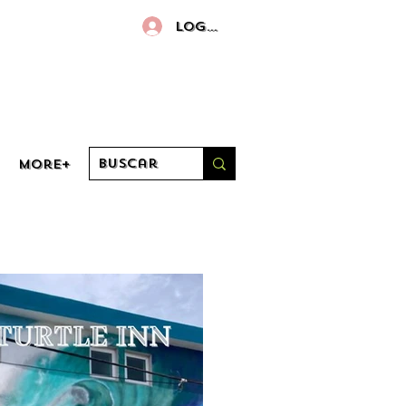
Log in
More+