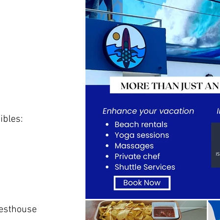
ibles:
uesthouse