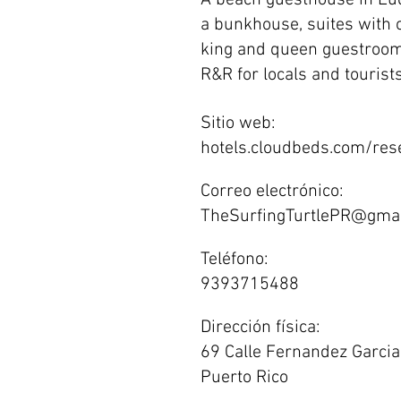
A beach guesthouse in Luq
a bunkhouse, suites with 
king and queen guestroom
R&R for locals and tourists
Sitio web:
hotels.cloudbeds.com/re
Correo electrónico:
TheSurfingTurtlePR@gma
Teléfono:
9393715488
Dirección física:
69 Calle Fernandez Garcia,
Puerto Rico