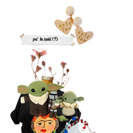
pa' la cuñi (?)