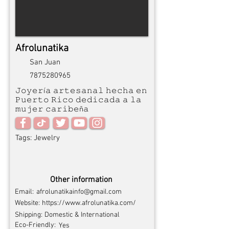
Afrolunatika
San Juan
7875280965
𝙹𝚘𝚢𝚎𝚛í𝚊 𝚊𝚛𝚝𝚎𝚜𝚊𝚗𝚊𝚕 𝚑𝚎𝚌𝚑𝚊 𝚎𝚗
𝙿𝚞𝚎𝚛𝚝𝚘 𝚁𝚒𝚌𝚘 𝚍𝚎𝚍𝚒𝚌𝚊𝚍𝚊 𝚊 𝚕𝚊
𝚖𝚞𝚓𝚎𝚛 𝚌𝚊𝚛𝚒𝚋𝚎ñ𝚊
Tags:
Jewelry
Other information
Email:
afrolunatikainfo@gmail.com
Website:
https://www.afrolunatika.com/
Shipping:
Domestic & International
Eco-Friendly:
Yes