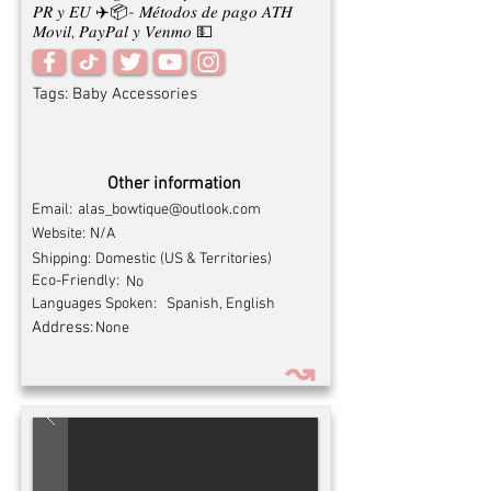
𝑃𝑅 𝑦 𝐸𝑈 ✈️📦- 𝑀𝑒́𝑡𝑜𝑑𝑜𝑠 𝑑𝑒 𝑝𝑎𝑔𝑜 𝐴𝑇𝐻
𝑀𝑜𝑣𝑖𝑙, 𝑃𝑎𝑦𝑃𝑎𝑙 𝑦 𝑉𝑒𝑛𝑚𝑜 💵
Tags:
Baby Accessories
Other information
Email:
alas_bowtique@outlook.com
Website:
N/A
Shipping:
Domestic (US & Territories)
Eco-Friendly:
No
Languages Spoken:
Spanish, English
Address:
None
↝