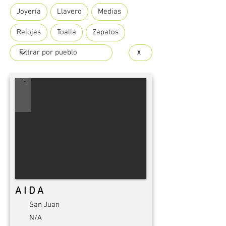
Joyería
Llavero
Medias
Relojes
Toalla
Zapatos
X
A I D A
San Juan
N/A