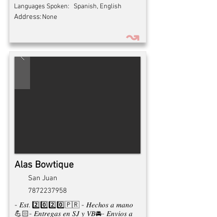
Languages Spoken:
Spanish, English
Address:
None
↝
Alas Bowtique
San Juan
7872237958
- 𝐸𝑠𝑡. 2️⃣0️⃣2️⃣0️⃣🇵🇷 - 𝐻𝑒𝑐ℎ𝑜𝑠 𝑎 𝑚𝑎𝑛𝑜
💪🏻- 𝐸𝑛𝑡𝑟𝑒𝑔𝑎𝑠 𝑒𝑛 𝑆𝐽 𝑦 𝑉𝐵🚘- 𝐸𝑛𝑣𝑖𝑜𝑠 𝑎