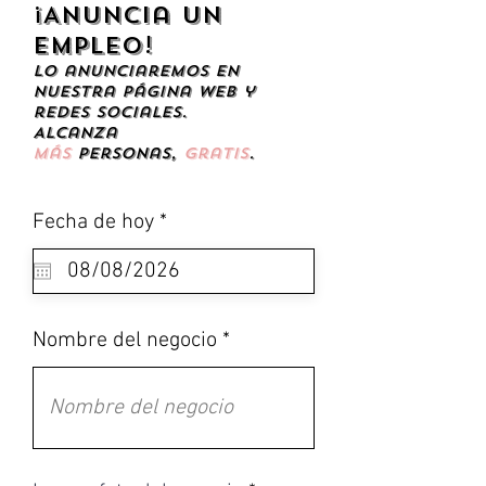
¡Anuncia un
empleo!
Lo anunciaremos en
nuestra página web y
redes sociales.
Alcanza
más
personas,
gratis
.
r
Fecha de hoy
*
e
q
u
i
r
Nombre del negocio
e
d