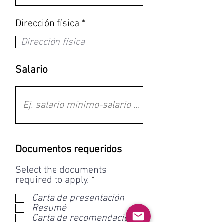
Dirección física
Salario
Documentos requeridos
Select the documents
O
required to apply.
*
b
Carta de presentación
l
Resumé
i
Carta de recomendación
g