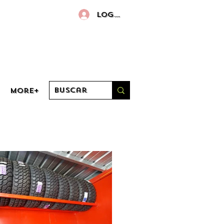
Log in
More+