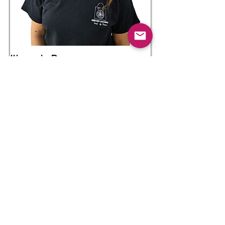
Ilianexis Ponce
Treasurer
Empresaria, bailarina, optimista y
defensora del desarrollo social-
comunitario.
Lee más