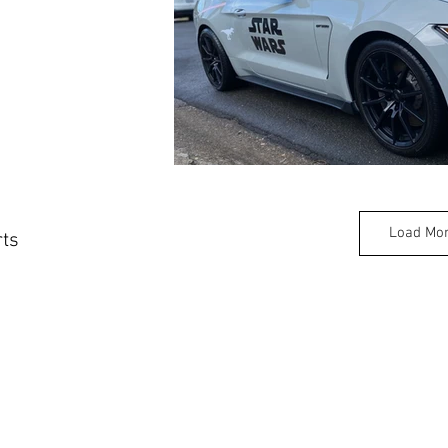
Load Mo
rts