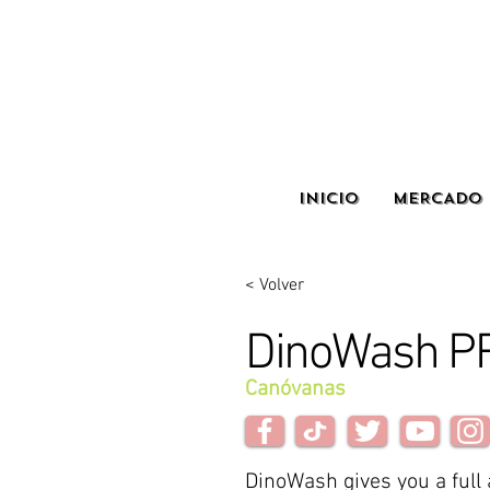
INICIO
MERCADO 
< Volver
DinoWash P
Canóvanas
DinoWash gives you a full 