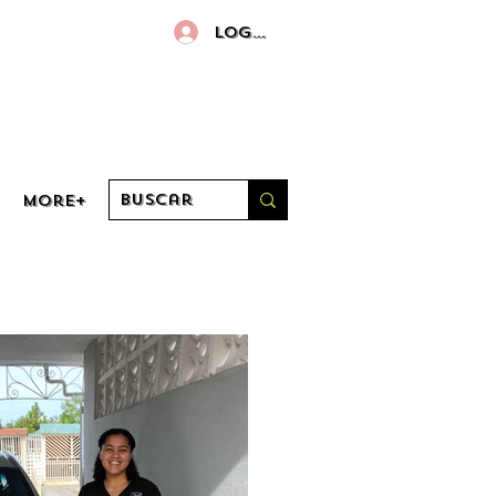
Log in
More+