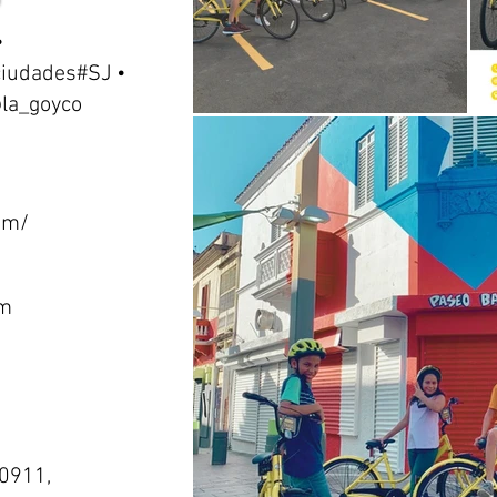
•
ciudades#SJ •
la_goyco
om/
om
00911,