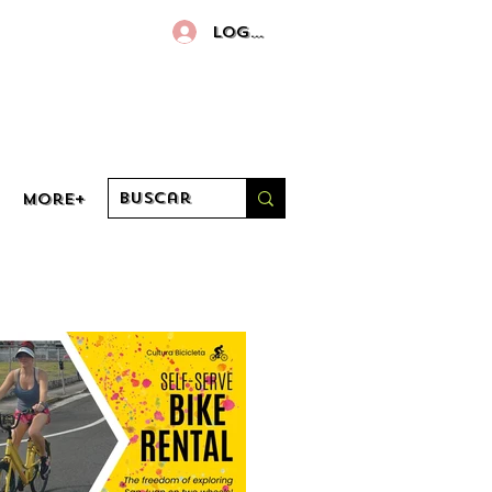
Log in
More+