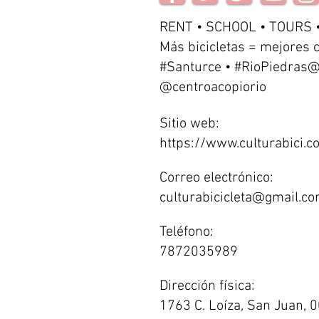
RENT • SCHOOL • TOURS 
Más bicicletas = mejores 
#Santurce • #RioPiedras@
@centroacopiorio
Sitio web:
https://www.culturabici.c
Correo electrónico:
culturabicicleta@gmail.c
Teléfono:
7872035989
Dirección física:
1763 C. Loíza, San Juan, 