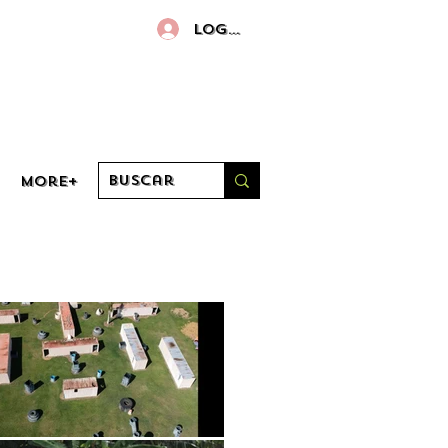
Log in
More+