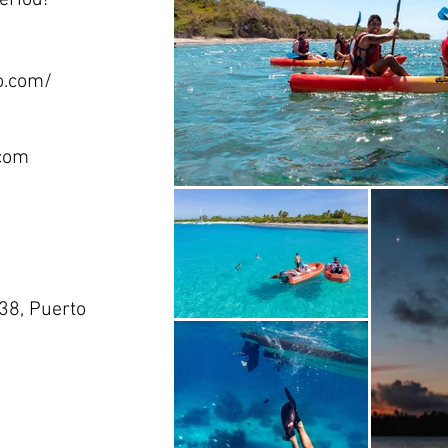
eriod!
o.com/
.com
38, Puerto