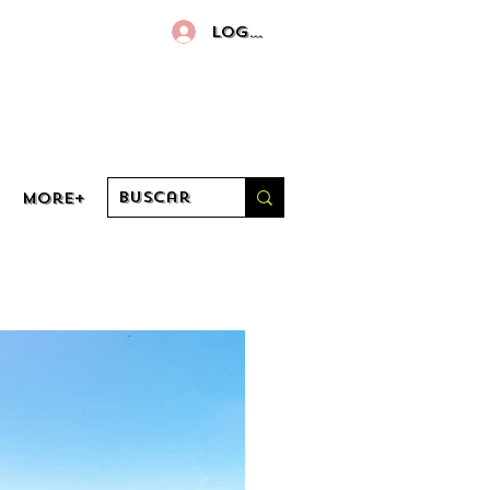
Log in
More+