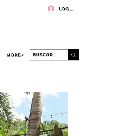
Log in
More+