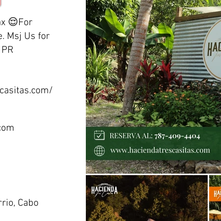
ax 😌For
. Msj Us for
, PR
casitas.com/
com
rio, Cabo