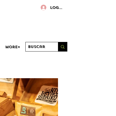
Log in
More+