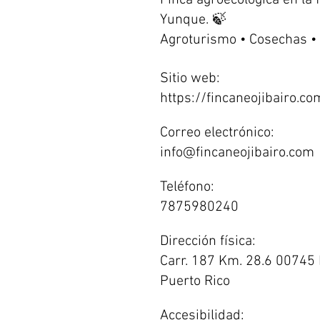
Finca agroecológica en la 
Yunque. 🍃
Agroturismo • Cosechas •
Sitio web:
https://fincaneojibairo.co
Correo electrónico:
info@fincaneojibairo.com
Teléfono:
7875980240
Dirección física:
Carr. 187 Km. 28.6 00745 
Puerto Rico
Accesibilidad: