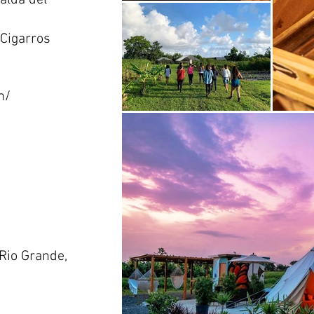
falda del
 Cigarros
m/
Rio Grande,