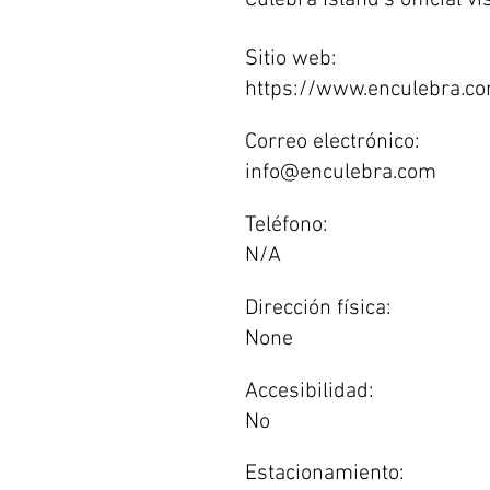
Culebra Island's official vi
Sitio web:
https://www.enculebra.c
Correo electrónico:
info@enculebra.com
Teléfono:
N/A
Dirección física:
None
Accesibilidad:
No
Estacionamiento: