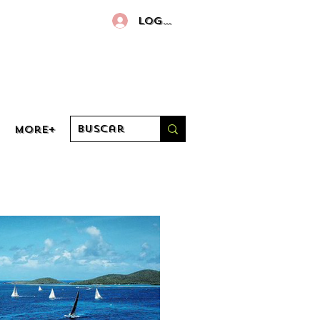
Log in
More+