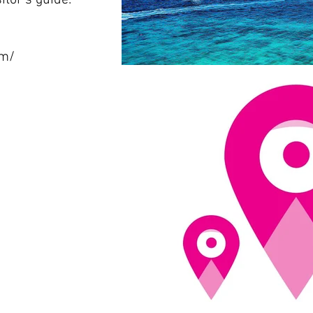
sitor's guide.
om/