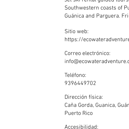
Jet ski rental guided tours
Southwestern coasts of Pu
Guánica and Parguera. F
Sitio web:
https://ecowateradventur
Correo electrónico:
info@ecowateradventure
Teléfono:
9396449702
Dirección física:
Caña Gorda, Guanica, Guá
Puerto Rico
Accesibilidad: