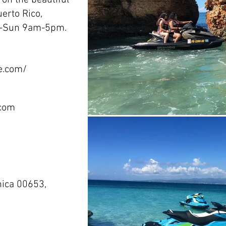
 on the beautiful
erto Rico,
ri-Sun 9am-5pm.
e.com/
.com
nica 00653,