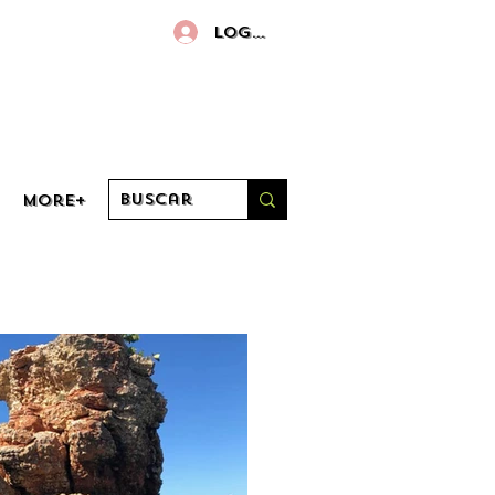
Log in
More+