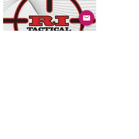
Anterior
Próximo
© 2022 Guayabas PR. Reservados todos los
derechos.
Sobre nosotros
Términos y condiciones - Declaración de
privacidad