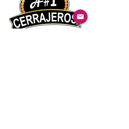
Anterior
Próximo
© 2022 Guayabas PR. Reservados todos los
derechos.
Sobre nosotros
Términos y condiciones - Declaración de
privacidad