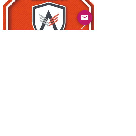
Anterior
Próximo
© 2022 Guayabas PR. Reservados todos los
derechos.
Sobre nosotros
Términos y condiciones - Declaración de
privacidad