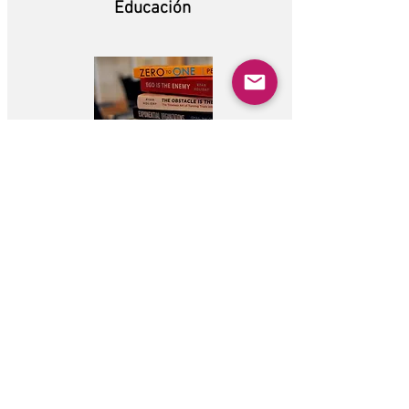
Educación
"Qué escuela podría ser" de Ted Dintersmith.
Compra
.
"The Global Achievement Gap" de Tony
Wagner.
Compra
.
"Más probable de éxito" por Tony Wagner y
Ted Dintersmith.
Compra
.
"Empiece por el por qué: cómo los grandes
líderes inspiran a todos a actuar" por Simon
Sinek.
Compra
.
"En compañía de mujeres: inspiración y
consejos de más de 100 creadores, artistas y
emprendedoras" por Grace Bonney.
Compra
.