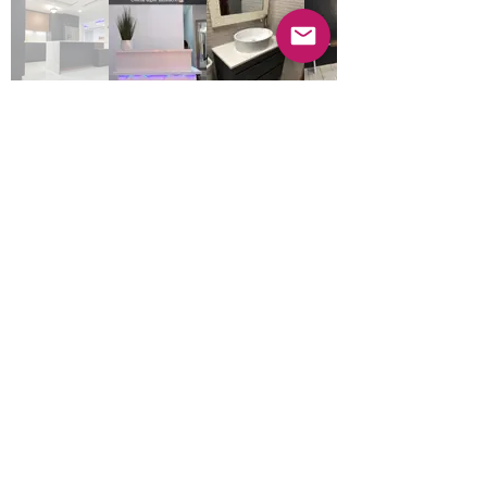
Anterior
Próximo
© 2022 Guayabas PR. Reservados todos los
derechos.
Sobre nosotros
Términos y condiciones - Declaración de
privacidad
Contáctenos