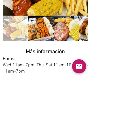
Más información
Horas:
Wed 11am-7pm, Thu-Sat 11am-10pm, Sun
11am-7pm
Opciones de servicio:
Pickup, Dine-in
Estacionamiento:
Free
Accesibilidad:
Yes
Permite mascotas: