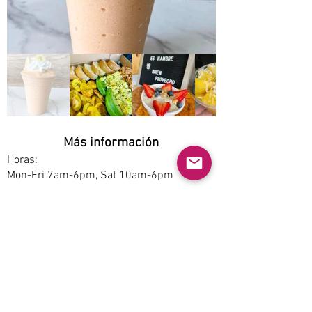
Más información
Horas:
Mon-Fri 7am-6pm, Sat 10am-6pm
Opciones de servicio:
Dine-in, Pickup
Estacionamiento:
Free
Accesibilidad:
No
Permite mascotas: