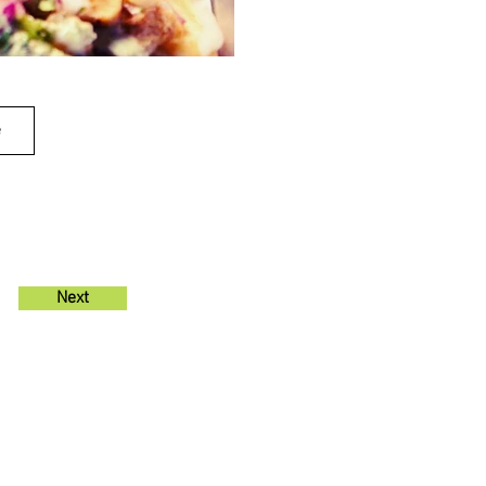
e
Next