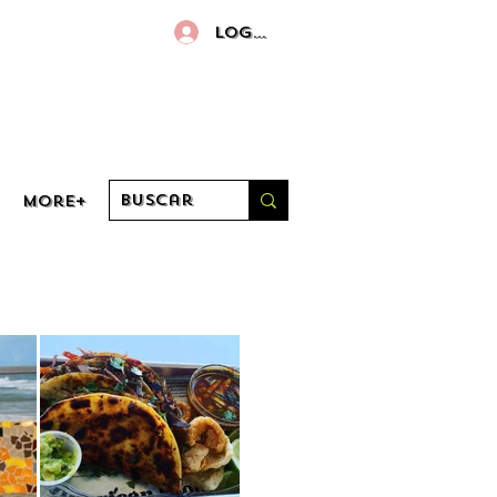
Log in
More+