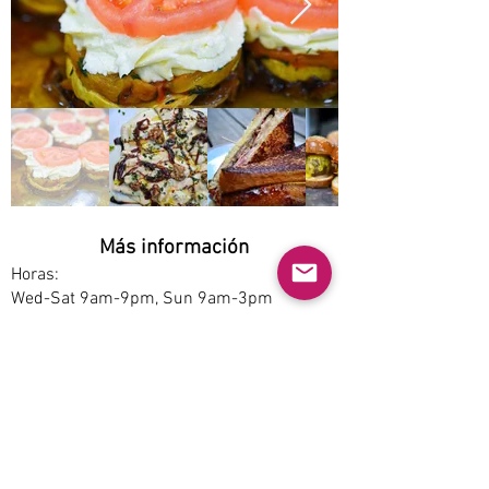
Más información
Horas:
Wed-Sat 9am-9pm, Sun 9am-3pm
Opciones de servicio:
Dine-in
Estacionamiento:
Free
Accesibilidad:
Yes