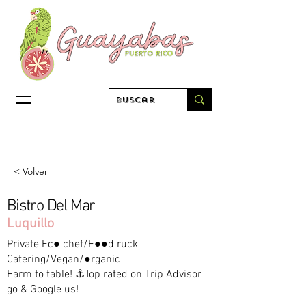
< Volver
Bistro Del Mar
Luquillo
Private Ec● chef/F●●d ruck
Catering/Vegan/●rganic
Farm to table! ⚓Top rated on Trip Advisor
go & Google us!