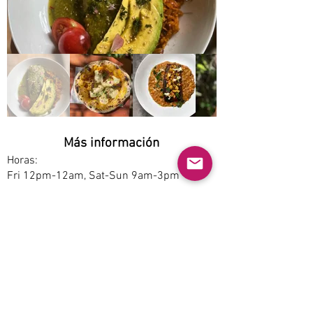
Más información
Horas:
Fri 12pm-12am, Sat-Sun 9am-3pm
Opciones de servicio:
Dine-in
Estacionamiento:
Free
Accesibilidad:
No
Permite mascotas: