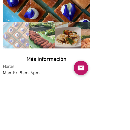
Más información
Horas:
Mon-Fri 8am-6pm
Opciones de servicio:
Dine-in
Estacionamiento:
Free
Accesibilidad:
No
Permite mascotas: