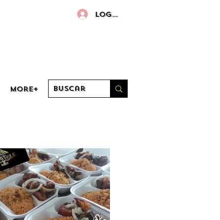
Log in
More+