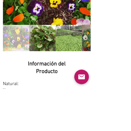
Información del
Producto
Natural:
Yes
Orgánico:
No
No GMO:
Yes