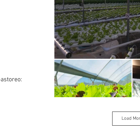
astoreo:
Load Mo