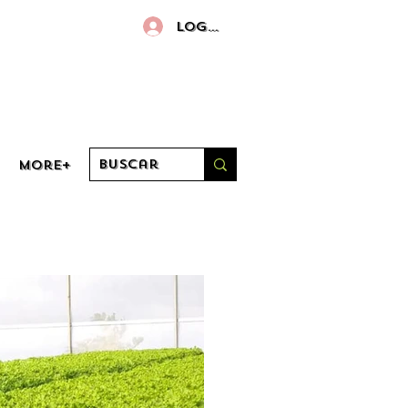
Log in
More+