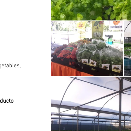
getables,
oducto