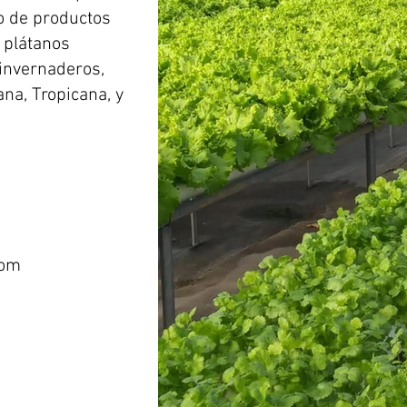
vo de productos
, plátanos
invernaderos,
ana, Tropicana, y
com