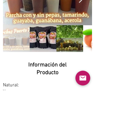
Información del
Producto
Natural:
Yes
Orgánico:
Yes
No GMO:
Yes