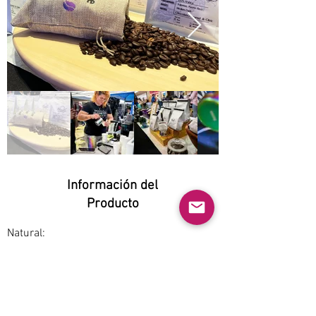
Información del
Producto
Natural:
Yes
Orgánico:
No
No GMO: