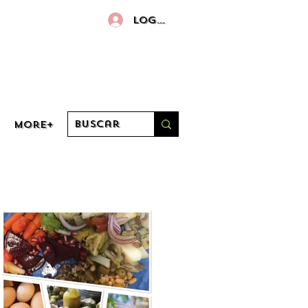
Log in
More+