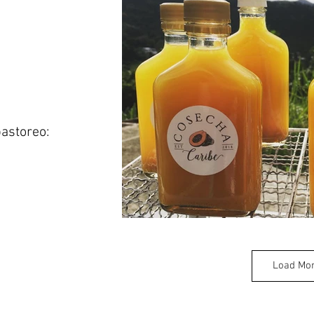
astoreo:
Load Mo