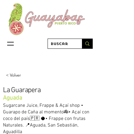
< Volver
La Guarapera
Aguada
Sugarcane Juice, Frappe & Açaí shop •
Guarapo de Caña al momento🎋• Açaí con
coco del país🇵🇷 🥥• Frappe con frutas
Naturales. 📍Aguada, San Sebastián,
Aguadilla