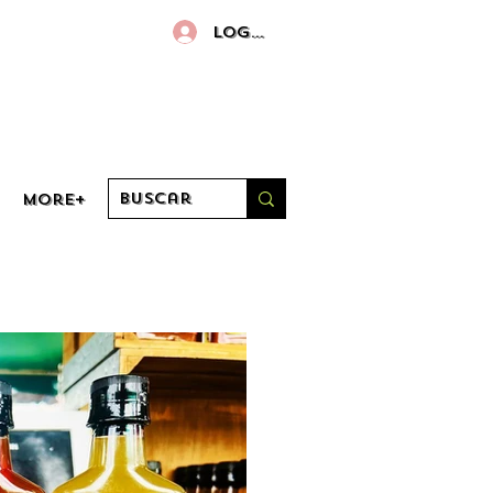
Log in
More+