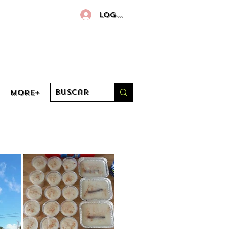
Log in
More+