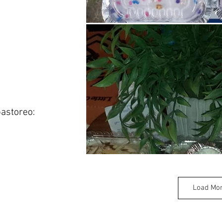
astoreo:
Load Mo