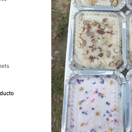
eets
oducto