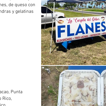
ches, de queso con
dras y gelatinas
acao, Punta
 Rico,
ico