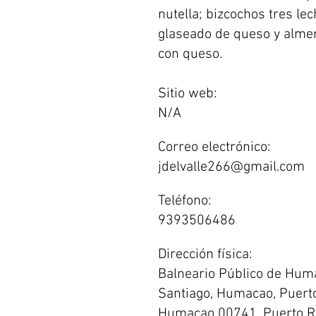
nutella; bizcochos tres le
glaseado de queso y almen
con queso.
Sitio web:
N/A
Correo electrónico:
jdelvalle266@gmail.com
Teléfono:
9393506486
Dirección física:
Balneario Público de Hum
Santiago, Humacao, Puerto
Humacao 00741, Puerto R