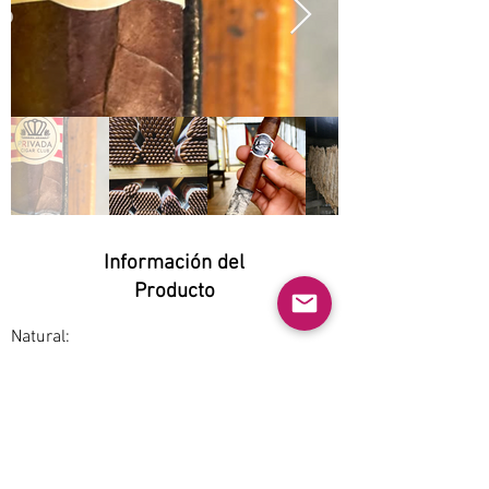
Información del
Producto
Natural:
Yes
Orgánico:
Yes
No GMO:
Yes