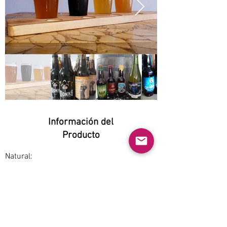
Información del
Producto
Natural:
Yes
Orgánico:
No
No GMO:
No