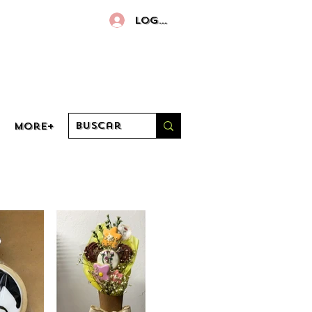
Log in
More+