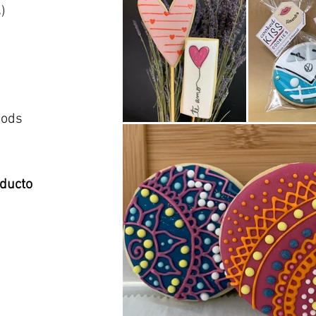
)
oods
oducto