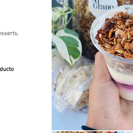
esserts,
oducto