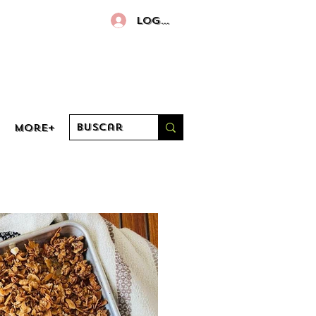
Log in
More+