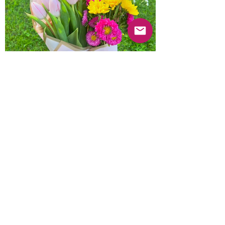
Anterior
Próximo
© 2022 Guayabas PR. Reservados todos los
derechos.
Sobre nosotros
Términos y condiciones - Declaración de
privacidad