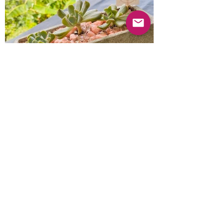
Anterior
Próximo
© 2022 Guayabas PR. Reservados todos los
derechos.
Sobre nosotros
Términos y condiciones - Declaración de
privacidad
Contáctenos