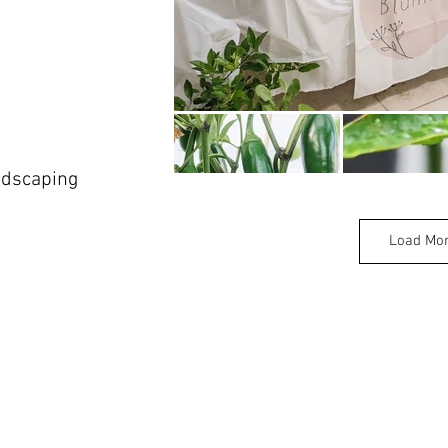
ndscaping
Load Mo