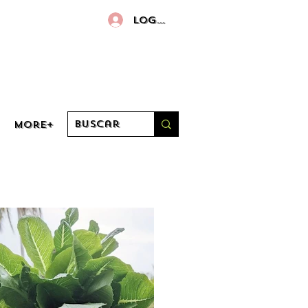
Log in
More+