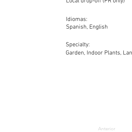
Local drop-off (PR only)
Idiomas:
Spanish, English
Specialty:
Garden, Indoor Plants, La
Anterior