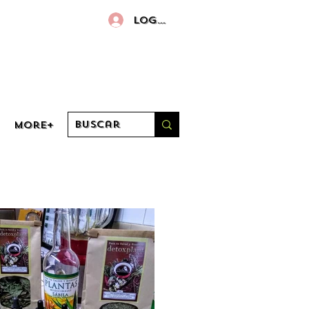
Log in
More+