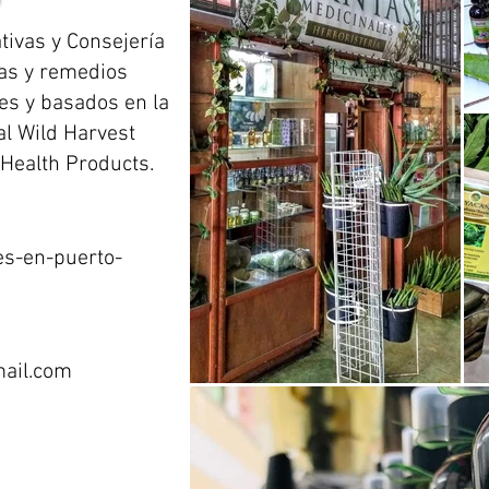
tivas y Consejería
tas y remedios
es y basados en la
al Wild Harvest
 Health Products.
es-en-puerto-
ail.com