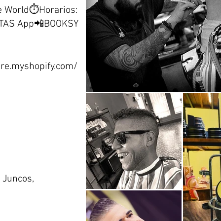
e World⏱Horarios:
ITAS App📲BOOKSY
re.myshopify.com/
 Juncos,