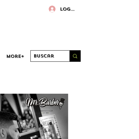
Log in
More+