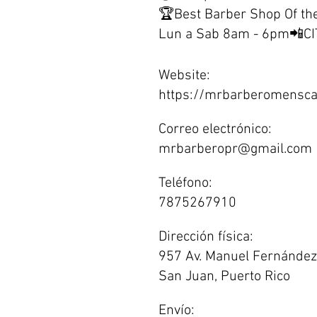
🏆Best Barber Shop Of th
Lun a Sab 8am - 6pm📲C
Website:
https://mrbarberomensca
Correo electrónico:
mrbarberopr@gmail.com
Teléfono:
7875267910
Dirección física:
957 Av. Manuel Fernández
San Juan, Puerto Rico
Envío: