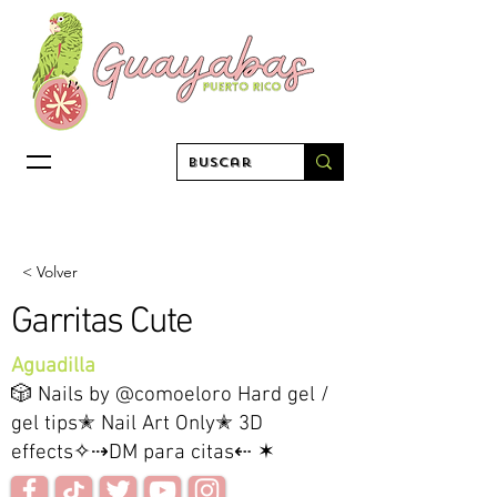
< Volver
Garritas Cute
Aguadilla
🎲 Nails by @comoeloro Hard gel /
gel tips✭ Nail Art Only✭ 3D
effects✧⇢DM para citas⇠ ✶