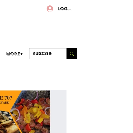
Log in
More+