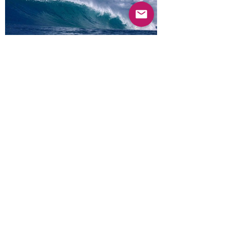
Anterior
Próximo
© 2022 Guayabas PR. Reservados todos los
derechos.
Sobre nosotros
Términos y condiciones - Declaración de
privacidad
Contáctenos