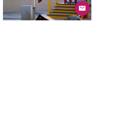
Anterior
Próximo
© 2022 Guayabas PR. Reservados todos los
derechos.
Sobre nosotros
Términos y condiciones - Declaración de
privacidad
Contáctenos