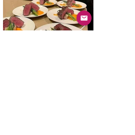
Anterior
Próximo
© 2022 Guayabas PR. Reservados todos los
derechos.
Sobre nosotros
Términos y condiciones - Declaración de
privacidad