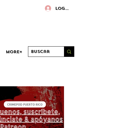
Log in
More+